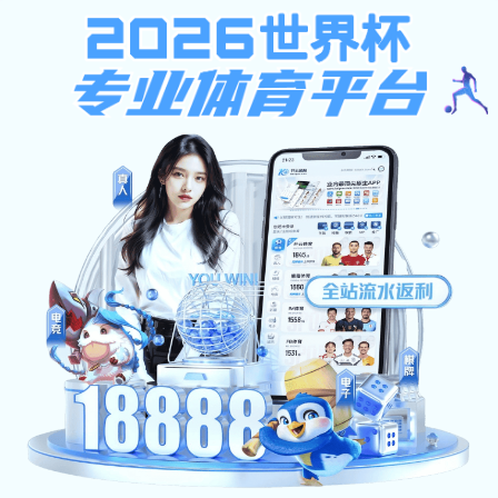
注册入口
开元体育
APP与网页版入口｜
畅享全球体育赛事与数据服务
欢迎访问
开元体育
，提供全面覆盖足球、篮
球、电竞等项目的赛事资讯与数据内容， 支持
APP下载
与
网页使用
，每日同步更新千场比
赛，聚焦热门体育内容， 助您轻松获取赛事动
态，掌握比赛节奏。
手机App
网页版