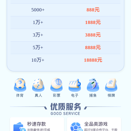
他的得分方式多样，可以通过跳投、突破等多种方式
完成得分，这使得对手难以防范。同时，在比赛关键
时刻，奎塔总是能够站出来承担责任，以沉着冷静的
态度帮助球队稳住局势。他的这种临场发挥令队友们
倍感信心。
这样的表现不仅仅是数字上的累积，更是在心理层面
上给予其他球员支持，让整个团队形成良好的攻防配
合。在赛季竞争激烈的情况下，像奎塔这样稳定的得
分手无疑是球队成功的重要基础。
2、篮板保护的重要角色
除了出色的得分表现外，奎塔在篮板方面同样表现不
俗。本场比赛，他抢下10个篮板，其中包括多个前场