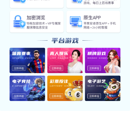
2、推迟比赛可能带来的影响
推迟比赛无疑是一个复杂而重大的决定，其涉及到许
多方面的问题。从经济角度来看，推迟比赛将直接影
响赞助商、转播权以及门票销售等收入来源。一方
面，赞助商可能因为时间延误而重新评估市场策略；
另一方面，对于已经购票观众来说，他们也面临着退
票或换票的问题，这在一定程度上将影响他们对赛事
品牌忠诚度。
从社会层面来看，推迟比赛可能导致球迷失去期待
感，并影响他们参与活动的热情。在此过程中，如果
未能妥善处理各方利益关系，将可能引发负面舆论，
对主办方形象造成损害。因此，需要通过有效沟通来